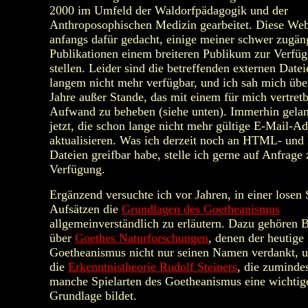
2000 im Umfeld der Waldorfpädagogik und der
Anthroposophischen Medizin gearbeitet. Diese Web
anfangs dafür gedacht, einige meiner schwer zugän
Publikationen einem breiteren Publikum zur Verfü
stellen. Leider sind die betreffenden externen Datei
langem nicht mehr verfügbar, und ich sah mich über
Jahre außer Stande, das mit einem für mich vertret
Aufwand zu beheben (siehe unten). Immerhin gelan
jetzt, die schon lange nicht mehr gültige E-Mail-Ad
aktualisieren. Was ich derzeit noch an HTML- und
Dateien greifbar habe, stelle ich gerne auf Anfrage 
Verfügung.
Ergänzend versuchte ich vor Jahren, in einer losen 
Aufsätzen die
Grundlagen des Goetheanismus
allgemeinverständlich zu erläutern. Dazu gehören B
über
Goethes Naturforschungen
, denen der heutige
Goetheanismus nicht nur seinen Namen verdankt, 
die
Erkenntnistheorie Rudolf Steiners
, die zumindes
manche Spielarten des Goetheanismus eine wichtig
Grundlage bildet.